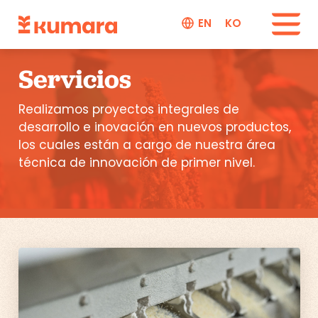
EN
KO
Servicios
Realizamos proyectos integrales de
desarrollo e inovación en nuevos productos,
los cuales están a cargo de nuestra área
técnica de innovación de primer nivel.