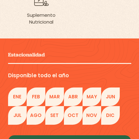
Suplemento
Nutricional
Estacionalidad
Disponible todo el año
ENE
FEB
MAR
ABR
MAY
JUN
JUL
AGO
SET
OCT
NOV
DIC