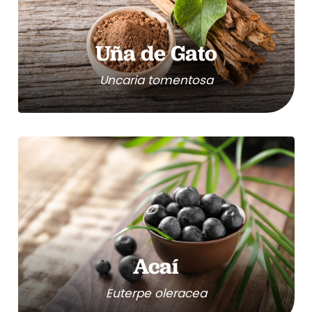
Uña de Gato
Uncaria tomentosa
Acaí
Euterpe oleracea