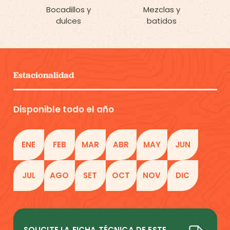
Bocadillos y
Mezclas y
dulces
batidos
Estacionalidad
Disponible todo el año
ENE
FEB
MAR
ABR
MAY
JUN
JUL
AGO
SET
OCT
NOV
DIC
SOLICITE LA FICHA TÉCNICA DE ESTE