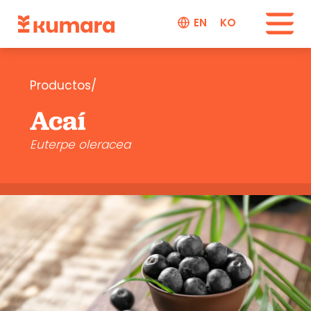
EN
KO
Productos/
Acaí
Euterpe oleracea