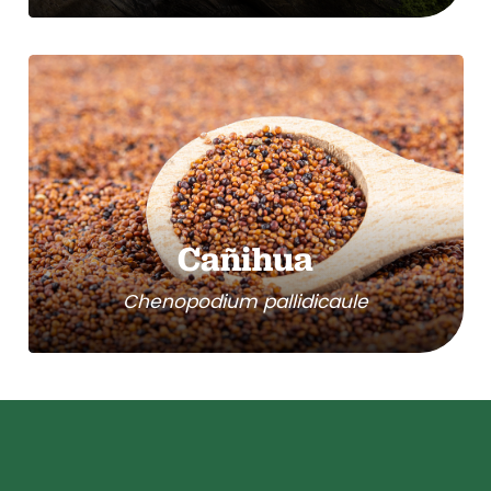
Cañihua
Chenopodium pallidicaule